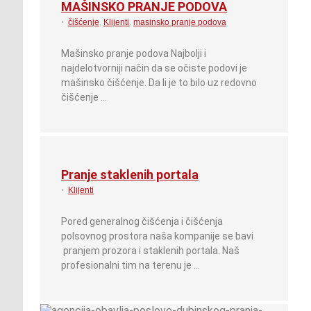
MAŠINSKO PRANJE PODOVA
•
čišćenje
,
Klijenti
,
masinsko pranje podova
Mašinsko pranje podova Najbolji i
najdelotvorniji način da se očiste podovi je
mašinsko čišćenje. Da li je to bilo uz redovno
čišćenje …
Pranje staklenih portala
•
Klijenti
Pored generalnog čišćenja i čišćenja
polsovnog prostora naša kompanije se bavi
pranjem prozora i staklenih portala. Naš
profesionalni tim na terenu je …