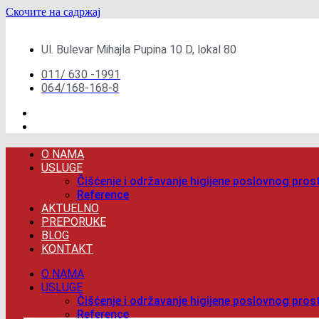
Скочите на садржај
Ul. Bulevar Mihajla Pupina 10 D, lokal 80
011/ 630 -1991
064/168-168-8
O NAMA
USLUGE
Čišćenje i održavanje higijene poslovnog pros
Reference
AKTUELNO
PREPORUKE
BLOG
KONTAKT
O NAMA
USLUGE
Čišćenje i održavanje higijene poslovnog pros
Reference