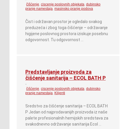
•
čišćenje
,
ciscenje poslovnih objekata
,
dubinsko
pranje namestaja
,
masinsko pranje podova
Čist i održavan prostor je ogledalo svakog
preduzeća i zbog toga čišćenje – održavanje
higijene poslovnog prostora iziskuje posebnu
odgovornost. Tu odgovornost …
Predstavljanje proizvoda za
čišćenje sanitarija – ECOL BATH P
•
čišćenje
,
ciscenje poslovnih objekata
,
dubinsko
pranje namestaja
,
Klijenti
Sredstvo za čišćenje sanitarija – ECOL BATH
P Jedan od najprodavanijih proizvoda iz naše
palete profesionalnih hemijskih sredstava za
svakodnevno održavanje sanitarija Ecol …