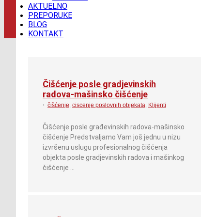
AKTUELNO
PREPORUKE
BLOG
KONTAKT
Čišćenje posle gradjevinskih
radova-mašinsko čišćenje
•
čišćenje
,
ciscenje poslovnih objekata
,
Klijenti
Čišćenje posle građevinskih radova-mašinsko
čišćenje Predstvaljamo Vam još jednu u nizu
izvršenu uslugu profesionalnog čišćenja
objekta posle gradjevinskih radova i mašinkog
čišćenje …