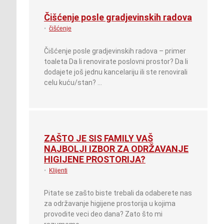
Čišćenje posle gradjevinskih radova
•
čišćenje
Čišćenje posle gradjevinskih radova – primer
toaleta Da li renovirate poslovni prostor? Da li
dodajete još jednu kancelariju ili ste renovirali
celu kuću/stan? …
ZAŠTO JE SIS FAMILY VAŠ
NAJBOLJI IZBOR ZA ODRŽAVANJE
HIGIJENE PROSTORIJA?
•
Klijenti
Pitate se zašto biste trebali da odaberete nas
za održavanje higijene prostorija u kojima
provodite veci deo dana? Zato što mi