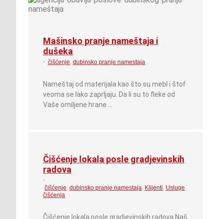
Mašinsko pranje nameštaja i
dušeka
•
čišćenje
,
dubinsko pranje namestaja
Nameštaj od materijala kao što su mebl i štof
veoma se lako zaprljaju. Da li su to fleke od
Vaše omiljene hrane …
Čišćenje lokala posle gradjevinskih
radova
•
čišćenje
,
dubinsko pranje namestaja
,
Klijenti
,
Usluge
čišćenja
Čišćenje lokala posle gradjevinskih radova Naš