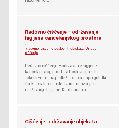
razumemo …
Redovno čišćenje – održavanje
higijene kancelarijskog prostora
•
čišćenje
,
ciscenje poslovnih objekata
,
Usluge
čišćenja
Redovno čišćenje – održavanje higijene
kancelarijskog prostora Poslovni prostor
tokom vremena podleže propadanju i gubitku
funkcionalnosti usled zanemarivanja u
održavanju higijene. Kontinuiranim …
Čišćenje i održavanje objekata