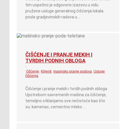
tim uspešno je odgovorio izazovu u vidu
pružene usluge generalnog čišćenja lokala
posle gradjevinskih radova u …
ČIŠĆENJE I PRANJE MEKIH I
TVRDIH PODNIH OBLOGA
•
čišćenje
,
Klijenti
,
masinsko pranje podova
,
Usluge
čišćenja
Čišćenje i pranje mekih i tvrdih podnih obloga
Upotrebom savremenih mašina za čišćenje,
temeljno otklanjamo sve nečistoće kao što
su: kamenac, cementno mleko …