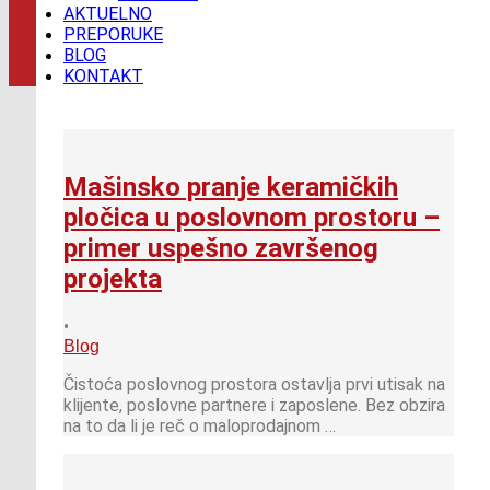
AKTUELNO
PREPORUKE
BLOG
KONTAKT
Mašinsko pranje keramičkih
pločica u poslovnom prostoru –
primer uspešno završenog
projekta
•
Blog
Čistoća poslovnog prostora ostavlja prvi utisak na
klijente, poslovne partnere i zaposlene. Bez obzira
na to da li je reč o maloprodajnom …