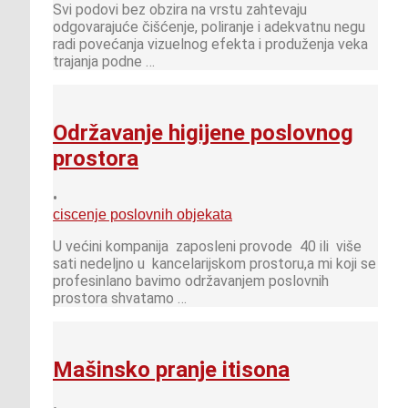
Svi podovi bez obzira na vrstu zahtevaju
odgovarajuće čišćenje, poliranje i adekvatnu negu
radi povećanja vizuelnog efekta i produženja veka
trajanja podne …
Održavanje higijene poslovnog
prostora
•
ciscenje poslovnih objekata
U većini kompanija zaposleni provode 40 ili više
sati nedeljno u kancelarijskom prostoru,a mi koji se
profesinlano bavimo održavanjem poslovnih
prostora shvatamo …
Mašinsko pranje itisona