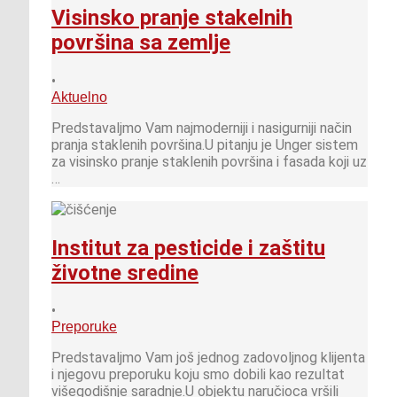
Visinsko pranje stakelnih
površina sa zemlje
•
Aktuelno
Predstavaljmo Vam najmoderniji i nasigurniji način
pranja staklenih površina.U pitanju je Unger sistem
za visinsko pranje staklenih površina i fasada koji uz
…
Institut za pesticide i zaštitu
životne sredine
•
Preporuke
Predstavaljmo Vam još jednog zadovoljnog klijenta
i njegovu preporuku koju smo dobili kao rezultat
višegodišnje saradnje.U objektu naručioca vršili