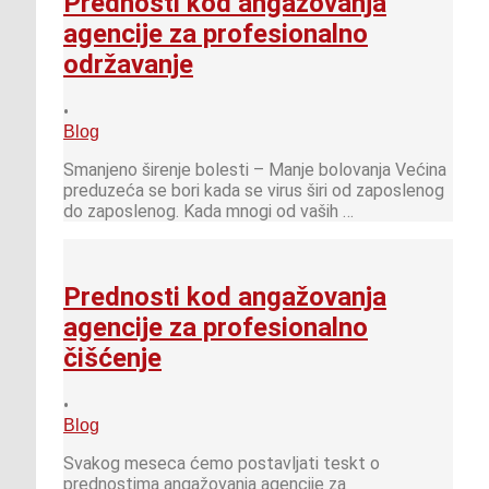
Prednosti kod angažovanja
agencije za profesionalno
održavanje
•
Blog
Smanjeno širenje bolesti – Manje bolovanja Većina
preduzeća se bori kada se virus širi od zaposlenog
do zaposlenog. Kada mnogi od vaših …
Prednosti kod angažovanja
agencije za profesionalno
čišćenje
•
Blog
Svakog meseca ćemo postavljati teskt o
prednostima angažovanja agencije za