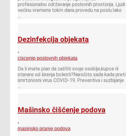
profesionalno održavanje poslovnih prostorija. Ljudi
većinu vremena tokm dana provedu na poslu.Iako
…
Dezinfekcija objekata
•
ciscenje poslovnih objekata
Da li imate plan da zaštiti svoje osoblje,kupce ili
stanare od širenja bolesti?Naročito sada kada preti
smrtonosni virus COVID-19. Preventiva i suzbijanje
…
Mašinsko čišćenje podova
•
masinsko pranje podova