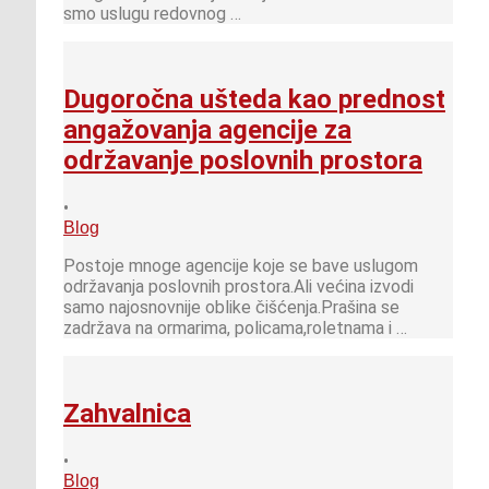
smo uslugu redovnog …
Dugoročna ušteda kao prednost
angažovanja agencije za
održavanje poslovnih prostora
•
Blog
Postoje mnoge agencije koje se bave uslugom
održavanja poslovnih prostora.Ali većina izvodi
samo najosnovnije oblike čišćenja.Prašina se
zadržava na ormarima, policama,roletnama i …
Zahvalnica
•
Blog