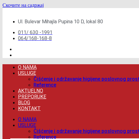
Скочите на садржај
Ul. Bulevar Mihajla Pupina 10 D, lokal 80
011/ 630 -1991
064/168-168-8
O NAMA
USLUGE
Čišćenje i održavanje higijene poslovnog pros
Reference
AKTUELNO
PREPORUKE
BLOG
KONTAKT
O NAMA
USLUGE
Čišćenje i održavanje higijene poslovnog pros
Reference