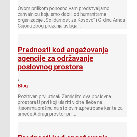
Ovom prilikom ponosno vam predstvaljamo
zahvalnicu koju smo dobili od humanitarne
organizacije „Solidarnost za Kosovo“ i G-dina Arnoa
Gujona zbog pružanja usluga …
Prednosti kod angažovanja
agencije za održavanje
poslovnog prostora
•
Blog
Pozitivan prvi utisak Zamislite dva poslovna
prostora.U prvi koji ulaziti vidite fleke na
itisonima,prašinu na stolovima,pretrpane kante za
smeće.A drugi prostor pri …