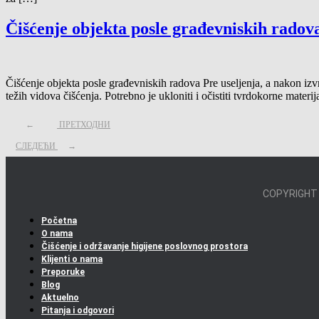
Čišćenje objekta posle građevniskih radov
Čišćenje objekta posle građevniskih radova Pre useljenja, a nakon izvr
težih vidova čišćenja. Potrebno je ukloniti i očistiti tvrdokorne mater
←
ПРЕТХОДНИ
СЛЕДЕЋИ
→
COPYRIGHT
Početna
O nama
Čišćenje i održavanje higijene poslovnog prostora
Klijenti o nama
Preporuke
Blog
Aktuelno
Pitanja i odgovori