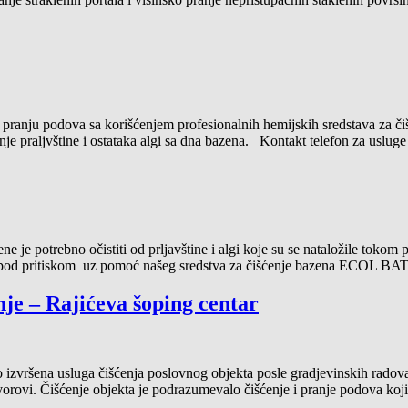
anju podova sa korišćenjem profesionalnih hemijskih sredstava za čiš
anje praljvštine i ostataka algi sa dna bazena. Kontakt telefon za us
 je potrebno očistiti od prljavštine i algi koje su se nataložile tokom
om pod pritiskom uz pomoć našeg sredstva za čišćenje bazena ECOL BA
nje – Rajićeva šoping centar
 izvršena usluga čišćenja poslovnog objekta posle gradjevinskih radova
 čvorovi. Čišćenje objekta je podrazumevalo čišćenje i pranje podova k