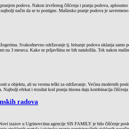
 pranjem podova. Nakon izvršenog čišćenja i pranja podova, aplosutno s
 najbolji način da se to postigne. Mašinsko pranje podova je savremeno
džogerima. Svakodnevno održavanje tj. brisanje podova uklanja samo p
 na 3 meseca. Kako se prljavština ne bih nataložila. Tek nakon mašinsk
fornosti u objektu, ali su veoma teški za održavanje. Većina modernih p
. Najbolji efekat i rezultat kod pranja itisona daju kombinacija čišće
inskih radova
 Novi izazov u Ugrinovcima agencije SIS FAMILY je bilo čišćenje posl
nje straklenih portala i visinsko pranje nepristupačnih staklenih površi