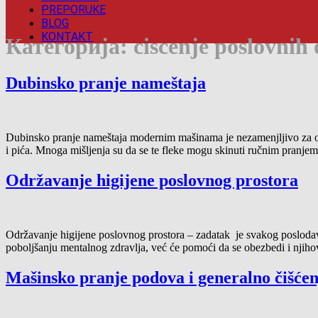
PREPORUKE
BLOG
KONTAKT
Категорија:
ciscenje poslovnih
Dubinsko pranje nameštaja
Dubinsko pranje nameštaja modernim mašinama je nezamenjljivo za odr
i pića. Mnoga mišljenja su da se te fleke mogu skinuti ručnim pranjem,
Održavanje higijene poslovnog prostora
Održavanje higijene poslovnog prostora – zadatak je svakog poslodavc
poboljšanju mentalnog zdravlja, već će pomoći da se obezbedi i njih
Mašinsko pranje podova i generalno čišćen