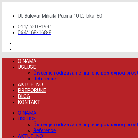
Скочите
на
Ul. Bulevar Mihajla Pupina 10 D, lokal 80
садржај
011/ 630 -1991
064/168-168-8
O NAMA
USLUGE
Čišćenje i održavanje higijene poslovnog pros
Reference
AKTUELNO
PREPORUKE
BLOG
KONTAKT
O NAMA
USLUGE
Čišćenje i održavanje higijene poslovnog pros
Reference
AKTUELNO