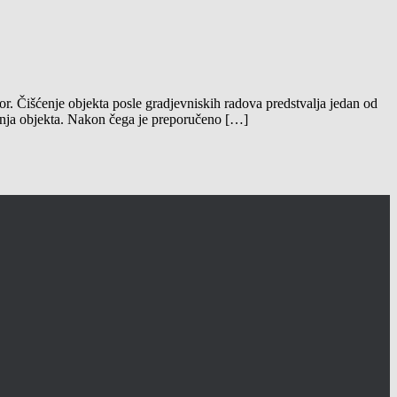
tor. Čišćenje objekta posle gradjevniskih radova predstvalja jedan od
išćenja objekta. Nakon čega je preporučeno […]