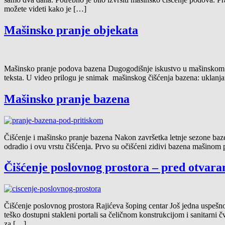
možete videti kako je […]
Mašinsko pranje objekata
Mašinsko pranje podova bazena Dugogodišnje iskustvo u mašinskom pr
teksta. U video prilogu je snimak mašinskog čišćenja bazena: uklanj
Mašinsko pranje bazena
Čišćenje i mašinsko pranje bazena Nakon završetka letnje sezone bazene
odradio i ovu vrstu čišćenja. Prvo su očišćeni zidivi bazena mašin
Čišćenje poslovnog prostora – pred otvara
Čišćenje poslovnog prostora Rajićeva šoping centar Još jedna uspešno
teško dostupni stakleni portali sa čeličnom konstrukcijom i sanitarni
za […]