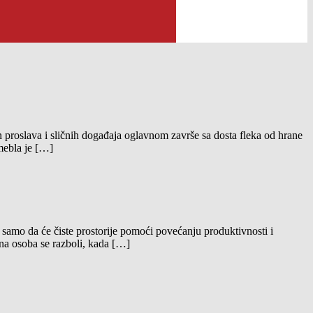
proslava i sličnih događaja oglavnom završe sa dosta fleka od hrane
 mebla je […]
amo da će čiste prostorije pomoći povećanju produktivnosti i
dna osoba se razboli, kada […]