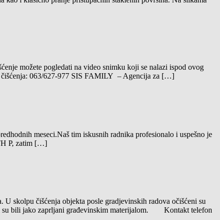
ćenje možete pogledati na video snimku koji se nalazi ispod ovog
luge čišćenja: 063/627-977 SIS FAMILY – Agencija za […]
 predhodnih meseci.Naš tim iskusnih radnika profesionalo i uspešno je
TH P, zatim […]
. U skolpu čišćenja objekta posle gradjevinskih radova očišćeni su
oji su bili jako zaprljani građevinskim materijalom. Kontakt telefon