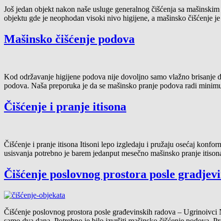
Još jedan objekt nakon naše usluge generalnog čišćenja sa mašinskim
objektu gde je neophodan visoki nivo higijene, a mašinsko čišćenje je
Mašinsko čišćenje podova
Kod održavanje higijene podova nije dovoljno samo vlažno brisanje 
podova. Naša preporuka je da se mašinsko pranje podova radi minimum
Čišćenje i pranje itisona
Čišćenje i pranje itisona Itisoni lepo izgledaju i pružaju osećaj kon
usisvanja potrebno je barem jedanput mesečno mašinsko pranje itisona
Čišćenje poslovnog prostora posle gradjev
Čišćenje poslovnog prostora posle građevinskih radova – Ugrinoivci
samo dva dana. Potrebno je bilo izvršiti mašinsko čišćenje podova. Pra