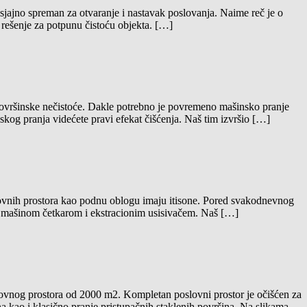
jajno spreman za otvaranje i nastavak poslovanja. Naime reč je o
 rešenje za potpunu čistoću objekta. […]
ovršinske nečistoće. Dakle potrebno je povremeno mašinsko pranje
og pranja videćete pravi efekat čišćenja. Naš tim izvršio […]
oslovnih prostora kao podnu oblogu imaju itisone. Pored svakodnevnog
nja mašinom četkarom i ekstracionim usisivačem. Naš […]
ovnog prostora od 2000 m2. Kompletan poslovni prostor je očišćen za
na kao i klasično pranje pristupačnih staklenih površina. Na slikama