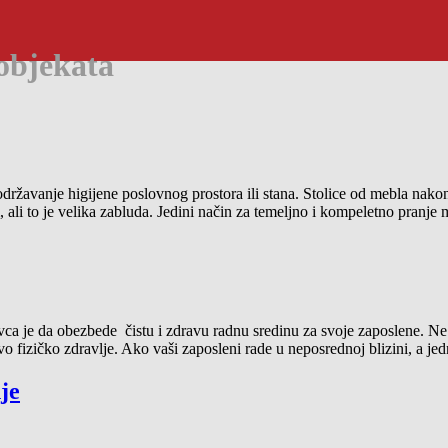
 objekata
žavanje higijene poslovnog prostora ili stana. Stolice od mebla nakon 
 ali to je velika zabluda. Jedini način za temeljno i kompeletno pranje
a je da obezbede čistu i zdravu radnu sredinu za svoje zaposlene. Ne s
ovo fizičko zdravlje. Ako vaši zaposleni rade u neposrednoj blizini, a je
je