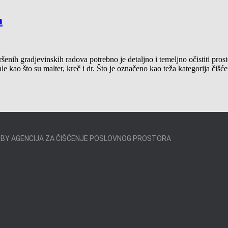
a
šenih gradjevinskih radova potrebno je detaljno i temeljno očistiti pros
ijale kao što su malter, kreč i dr. Što je označeno kao teža kategorija č
 BY AGENCIJA ZA ČIŠĆENJE POSLOVNOG PROSTORA