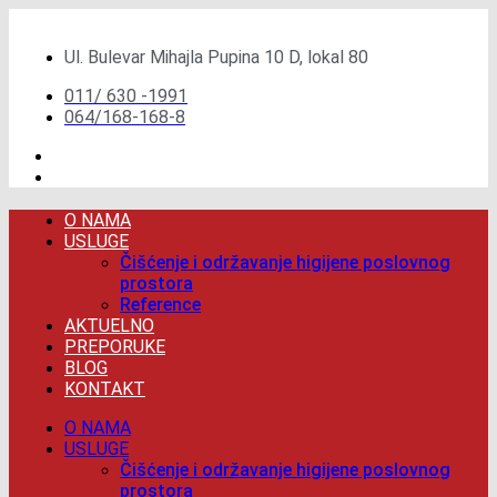
Скочите
на
Ul. Bulevar Mihajla Pupina 10 D, lokal 80
садржај
011/ 630 -1991
064/168-168-8
O NAMA
USLUGE
Čišćenje i održavanje higijene poslovnog
prostora
Reference
AKTUELNO
PREPORUKE
BLOG
KONTAKT
O NAMA
USLUGE
Čišćenje i održavanje higijene poslovnog
prostora