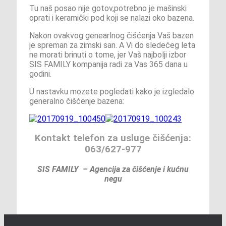
Tu naš posao nije gotov,potrebno je mašinski
oprati i keramički pod koji se nalazi oko bazena.
Nakon ovakvog genearlnog čišćenja Vaš bazen
je spreman za zimski san. A Vi do sledećeg leta
ne morati brinuti o tome, jer Vaš najbolji izbor
SIS FAMILY kompanija radi za Vas 365 dana u
godini.
U nastavku mozete pogledati kako je izgledalo
generalno čišćenje bazena:
Kontakt telefon za usluge čišćenja:
063/627-977
SIS FAMILY – Agencija za čišćenje i kućnu
negu