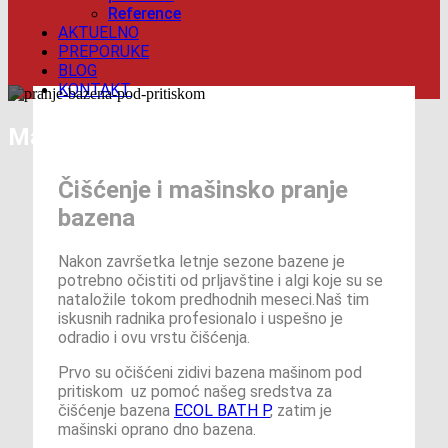
Reference
AKTUELNO
PREPORUKE
BLOG
KONTAKT
Mašinsko pranje bazena
Čišćenje i mašinsko pranje
bazena
Nakon završetka letnje sezone bazene je
potrebno očistiti od prljavštine i algi koje su se
nataložile tokom predhodnih meseci.Naš tim
iskusnih radnika profesionalo i uspešno je
odradio i ovu vrstu čišćenja.
Prvo su očišćeni zidivi bazena mašinom pod
pritiskom uz pomoć našeg sredstva za
čišćenje bazena
ECOL BATH P
, zatim je
mašinski oprano dno bazena.