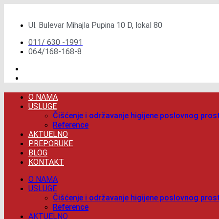
Скочите
на
Ul. Bulevar Mihajla Pupina 10 D, lokal 80
садржај
011/ 630 -1991
064/168-168-8
O NAMA
USLUGE
Čišćenje i održavanje higijene poslovnog pros
Reference
AKTUELNO
PREPORUKE
BLOG
KONTAKT
O NAMA
USLUGE
Čišćenje i održavanje higijene poslovnog pros
Reference
AKTUELNO