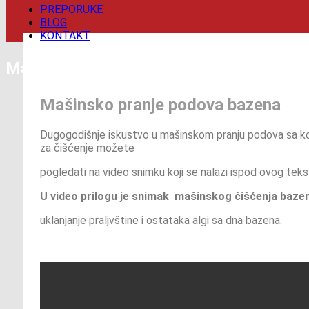
PREPORUKE
BLOG
KONTAKT
Mašinsko pranje objekata
Mašinsko pranje podova bazena
Dugogodišnje iskustvo u mašinskom pranju podova sa ko
za čišćenje možete
pogledati na video snimku koji se nalazi ispod ovog teks
U video prilogu je snimak mašinskog čišćenja baze
uklanjanje praljvštine i ostataka algi sa dna bazena.