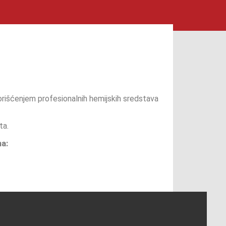
rišćenjem profesionalnih hemijskih sredstava
ta.
na: