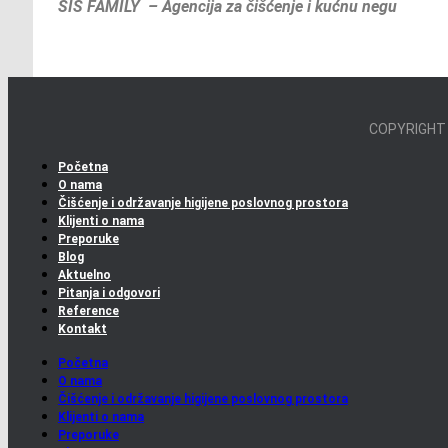
SIS FAMILY – Agencija za čišćenje i kućnu negu
COPYRIGHT
Početna
O nama
Čišćenje i održavanje higijene poslovnog prostora
Klijenti o nama
Preporuke
Blog
Aktuelno
Pitanja i odgovori
Reference
Kontakt
Početna
O nama
Čišćenje i održavanje higijene poslovnog prostora
Klijenti o nama
Preporuke