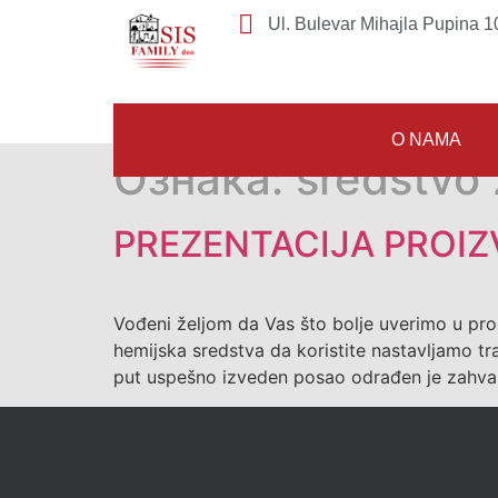
Ul. Bulevar Mihajla Pupina 10
O NAMA
Ознака:
sredstvo 
PREZENTACIJA PROIZ
Vođeni željom da Vas što bolje uverimo u prod
hemijska sredstva da koristite nastavljamo tr
put uspešno izveden posao odrađen je zahva