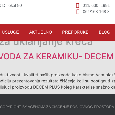
 D, lokal 80
011/ 630 -1991
064/168-168-8
USLUGE
AKTUELNO
PREPORUKE
BLOG
za uklanjanje kreča
VODA ZA KERAMIKU- DECEM
uktivnost i kvalitet naših proizvoda kako bismo Vam olakša
adiciju prezentovanja rezultata čišćenja koji su postignuti 
ljujući proizvodu DECEM PLUS kojeg karakteriše snažno de
COPYRIGHT BY AGENCIJA ZA ČIŠĆENJE POSLOVNOG PROSTORA