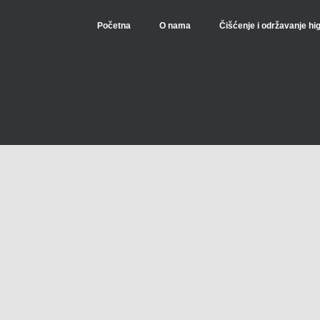
Početna
O nama
Čišćenje i održavanje hi