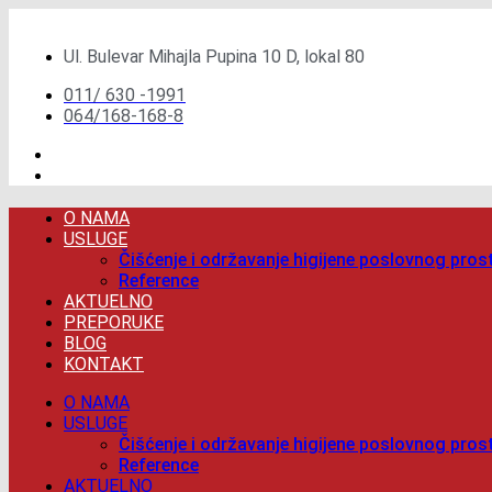
Скочите
на
Ul. Bulevar Mihajla Pupina 10 D, lokal 80
садржај
011/ 630 -1991
064/168-168-8
O NAMA
USLUGE
Čišćenje i održavanje higijene poslovnog pros
Reference
AKTUELNO
PREPORUKE
BLOG
KONTAKT
O NAMA
USLUGE
Čišćenje i održavanje higijene poslovnog pros
Reference
AKTUELNO