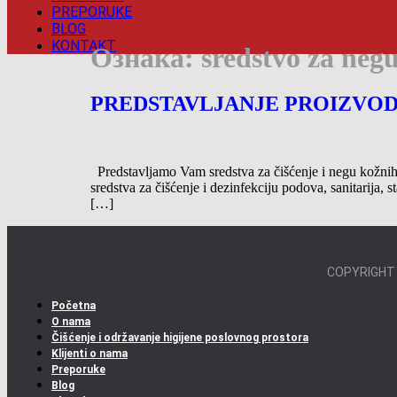
PREPORUKE
BLOG
KONTAKT
Ознака:
sredstvo za neg
PREDSTAVLJANJE PROIZVODA 
Predstavljamo Vam sredstva za čišćenje i negu kožnih
sredstva za čišćenje i dezinfekciju podova, sanitarija,
[…]
COPYRIGHT
Početna
O nama
Čišćenje i održavanje higijene poslovnog prostora
Klijenti o nama
Preporuke
Blog