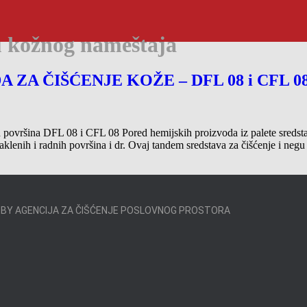
u kožnog nameštaja
ZA ČIŠĆENJE KOŽE – DFL 08 i CFL 0
 površina DFL 08 i CFL 08 Pored hemijskih proizvoda iz palete sredst
 staklenih i radnih površina i dr. Ovaj tandem sredstava za čišćenje i 
 BY AGENCIJA ZA ČIŠĆENJE POSLOVNOG PROSTORA