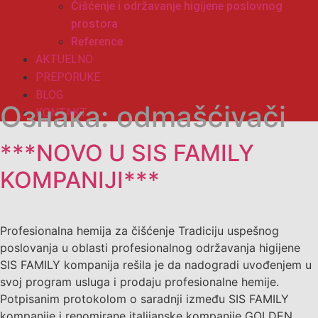
Čišćenje i održavanje higijene poslovnog
prostora
Reference
AKTUELNO
PREPORUKE
BLOG
Ознака:
odmašćivači
KONTAKT
***NOVO U SIS FAMILY
KOMPANIJI***
Profesionalna hemija za čišćenje Tradiciju uspešnog
poslovanja u oblasti profesionalnog održavanja higijene
SIS FAMILY kompanija rešila je da nadogradi uvođenjem u
svoj program usluga i prodaju profesionalne hemije.
Potpisanim protokolom o saradnji između SIS FAMILY
kompanije i renomirane italijanske kompanije GOLDEN