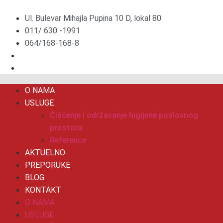
Скочите
на
Ul. Bulevar Mihajla Pupina 10 D, lokal 80
садржај
011/ 630 -1991
064/168-168-8
O NAMA
USLUGE
Čišćenje i održavanje higijene poslovnog
prostora
Reference
AKTUELNO
PREPORUKE
BLOG
KONTAKT
O NAMA
USLUGE