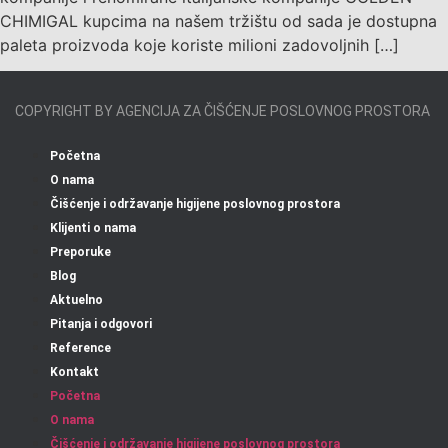
CHIMIGAL kupcima na našem tržištu od sada je dostupna
paleta proizvoda koje koriste milioni zadovoljnih […]
COPYRIGHT BY AGENCIJA ZA ČIŠĆENJE POSLOVNOG PROSTORA
Početna
O nama
Čišćenje i održavanje higijene poslovnog prostora
Klijenti o nama
Preporuke
Blog
Aktuelno
Pitanja i odgovori
Reference
Kontakt
Početna
O nama
Čišćenje i održavanje higijene poslovnog prostora