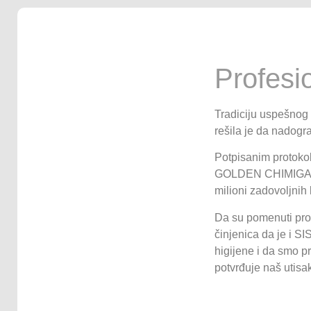
Profesi
Tradiciju uspešnog
rešila je da nadogr
Potpisanim protoko
GOLDEN CHIMIGAL ku
milioni zadovoljnih
Da su pomenuti proi
činjenica da je i S
higijene i da smo p
potvrđuje naš utisak