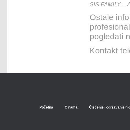
SIS FAMILY – Ag
Ostale inf
profesiona
pogledati 
Kontakt te
Početna
O nama
Čišćenje i održavanje hi