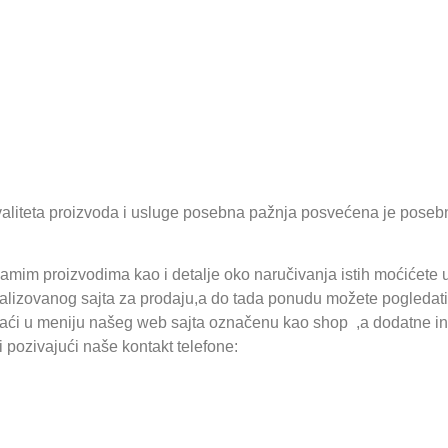
aliteta proizvoda i usluge posebna pažnja posvećena je pose
samim proizvodima kao i detalje oko naručivanja istih moćićete
lizovanog sajta za prodaju,a do tada ponudu možete pogledati 
naći u meniju našeg web sajta označenu kao shop ,a dodatne in
 pozivajući naše kontakt telefone: