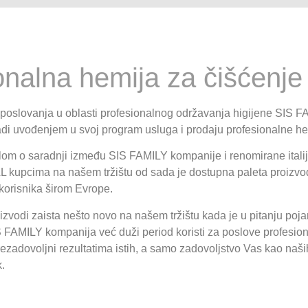
onalna hemija za čišćenje
 poslovanja u oblasti profesionalnog održavanja higijene SIS 
adi uvođenjem u svoj program usluga i prodaju profesionalne he
lom o saradnji između SIS FAMILY kompanije i renomirane ital
pcima na našem tržištu od sada je dostupna paleta proizvod
 korisnika širom Evrope.
zvodi zaista nešto novo na našem tržištu kada je u pitanju pojam
IS FAMILY kompanija već duži period koristi za poslove profesi
rezadovoljni rezultatima istih, a samo zadovoljstvo Vas kao naši
.