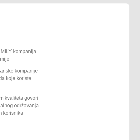
FAMILY kompanija
mije.
ijanske kompanije
a koje koriste
 kvaliteta govori i
onalnog održavanja
h korisnika