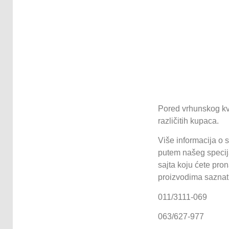
Pored vrhunskog kv
različitih kupaca.
Više informacija o 
putem našeg specija
sajta koju ćete pro
proizvodima saznati
011/3111-069
063/627-977