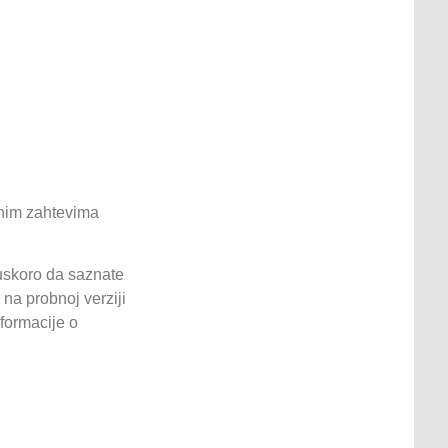
bnim zahtevima
 uskoro da saznate
na probnoj verziji
formacije o