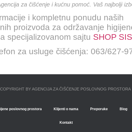
encija za čišćenje i kućnu pomoć. Vaš najbolji izb
ormacije i kompletnu ponudu naših
lnih proizvoda za održavanje higije
na specijalizovanom sajtu
SHOP SIS
lefon za usluge čišćenja: 063/627-9
COPYRIGHT BY AGENCIJA ZA ČIŠĆENJE POSLOVNOG PROSTORA
gijene poslovnog prostora
Klijenti o nama
Preporuke
Blog
Kontakt