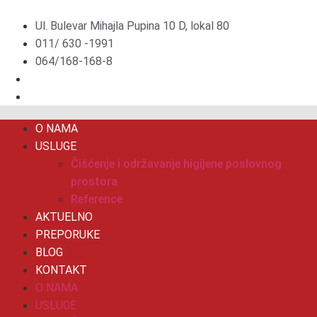
Скочите
на
Ul. Bulevar Mihajla Pupina 10 D, lokal 80
садржај
011/ 630 -1991
064/168-168-8
O NAMA
USLUGE
Čišćenje i održavanje higijene poslovnog
prostora
Reference
AKTUELNO
PREPORUKE
BLOG
KONTAKT
O NAMA
USLUGE