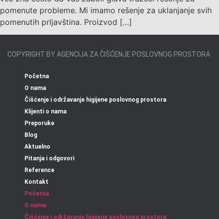
pomenute probleme. Mi imamo rešenje za uklanjanje svih
pomenutih prljavština. Proizvod […]
COPYRIGHT BY AGENCIJA ZA ČIŠĆENJE POSLOVNOG PROSTORA
Početna
O nama
Čišćenje i održavanje higijene poslovnog prostora
Klijenti o nama
Preporuke
Blog
Aktuelno
Pitanja i odgovori
Reference
Kontakt
Početna
O nama
Čišćenje i održavanje higijene poslovnog prostora