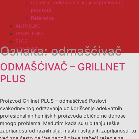
Čišćenje i održavanje higijene poslovnog
prostora
Reference
AKTUELNO
PREPORUKE
BLOG
Ознака:
odmašćivač
KONTAKT
ODMAŠĆIVAČ – GRILLNET
PLUS
Proizvod Grillnet PLUS – odmašćivač Poslovi
svakodnevnog održavanja uz korišćenje adekvatnih
profesionalnih hemijskih proizvoda obično ne donose
mnogo problema. Međutim kada su u pitanju teške
zaprljanosti od raznih ulja, masti i ustajalih zaprljanosti, tu
već zna često da Vas zaboli glava tražeći rešenje za