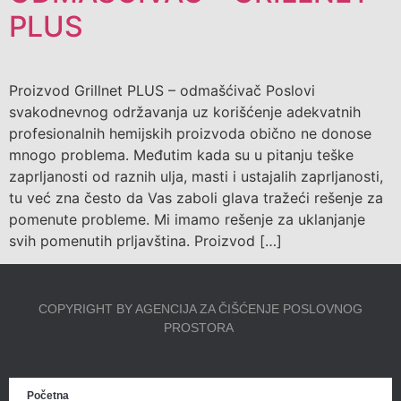
PLUS
Proizvod Grillnet PLUS – odmašćivač Poslovi
svakodnevnog održavanja uz korišćenje adekvatnih
profesionalnih hemijskih proizvoda obično ne donose
mnogo problema. Međutim kada su u pitanju teške
zaprljanosti od raznih ulja, masti i ustajalih zaprljanosti,
tu već zna često da Vas zaboli glava tražeći rešenje za
pomenute probleme. Mi imamo rešenje za uklanjanje
svih pomenutih prljavština. Proizvod […]
COPYRIGHT BY AGENCIJA ZA ČIŠĆENJE POSLOVNOG
PROSTORA
Početna