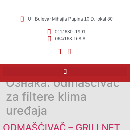
Ul. Bulevar Mihajla Pupina 10 D, lokal 80
011/ 630 -1991
064/168-168-8
Ознака:
odmašćivač
za filtere klima
uređaja
ODMAŠĆIVAČ – GRILLNET