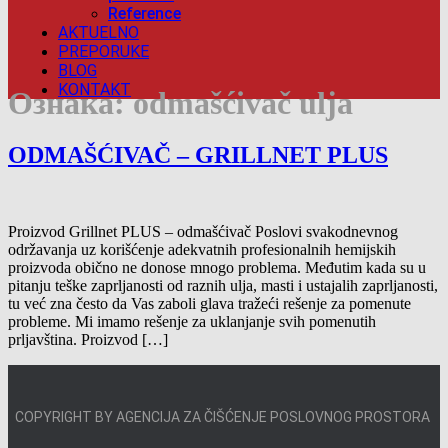
Reference
AKTUELNO
PREPORUKE
BLOG
KONTAKT
Ознака:
odmašćivač ulja
ODMAŠĆIVAČ – GRILLNET PLUS
Proizvod Grillnet PLUS – odmašćivač Poslovi svakodnevnog
održavanja uz korišćenje adekvatnih profesionalnih hemijskih
proizvoda obično ne donose mnogo problema. Međutim kada su u
pitanju teške zaprljanosti od raznih ulja, masti i ustajalih zaprljanosti,
tu već zna često da Vas zaboli glava tražeći rešenje za pomenute
probleme. Mi imamo rešenje za uklanjanje svih pomenutih
prljavština. Proizvod […]
COPYRIGHT BY AGENCIJA ZA ČIŠĆENJE POSLOVNOG PROSTORA