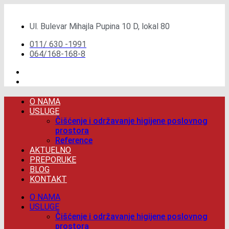
Скочите
на
Ul. Bulevar Mihajla Pupina 10 D, lokal 80
садржај
011/ 630 -1991
064/168-168-8
O NAMA
USLUGE
Čišćenje i održavanje higijene poslovnog
prostora
Reference
AKTUELNO
PREPORUKE
BLOG
KONTAKT
O NAMA
USLUGE
Čišćenje i održavanje higijene poslovnog
prostora