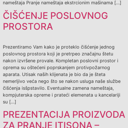
nameštaja Pranje nameštaja ekstrcionim mašinama […]
ČIŠĆENJE POSLOVNOG
PROSTORA
Prezentiramo Vam kako je proteklo čišćenje jednog
poslovnog prostora koji je pretrpeo značajnu štetu
nakon izvršene provale. Kompletan poslovni prostor i
oprema su oštećeni poprskanjem protivpožarnog
aparata. Utisak naših klijenata je bio da je šteta
nemerljivo veća nego što se nakon usluga naše službe
čišćenja isšpstavilo. Eventualne zamena nameštaja,
kompjuterska opreme i prateći elemenata u kancelariji
su […]
PREZENTACIJA PROIZVODA
ZA PRANJE ITISONA –