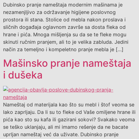
Dubinsko pranje nameštaja modernim mašinama je
nezamenjljivo za održavanje higijene poslovnog
prostora ili stana. Stolice od mebla nakon proslava i
sličnih događaja oglavnom završe sa dosta fleka od
hrane i pića. Mnoga mišljenja su da se te fleke mogu
skinuti ručnim pranjem, ali to je velika zabluda. Jedini
način za temeljno i kompeletno pranje mebla je […]
Mašinsko pranje nameštaja
i dušeka
Nameštaj od materijala kao što su mebl i štof veoma se
lako zaprljaju. Da li su to fleke od Vaše omiljene hrane ili
pića kao sto su kafa ili gazirani sokovi? Svakako veoma
se teško uklanjaju, ali mi imamo rešenje da ne bacate
uprljan nameštaj već da uživate. Dubinsko pranje