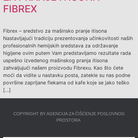
FIBREX
Fibrex – sredstvo za mašinsko pranje itisona
Nastavljajući tradiciju prezentovanja učinkovitosti naših
profesionalnih hemijskih sredstava za održavanje
higijene ovim putem Vam predstavljamo rezultate rada
uspešno izvedenog mašinskog pranja itisona
zahvaljujući našem proizvodu Fibrexu. Kao što ćete
moći da vidite u nastavku posta, zatekle su nas podne
površine zaprljane flekama od kafe koje se jako teško
[…]
COPYRIGHT BY AGENCIJA ZA ČIŠĆENJE POSLOVNOG
PROSTORA