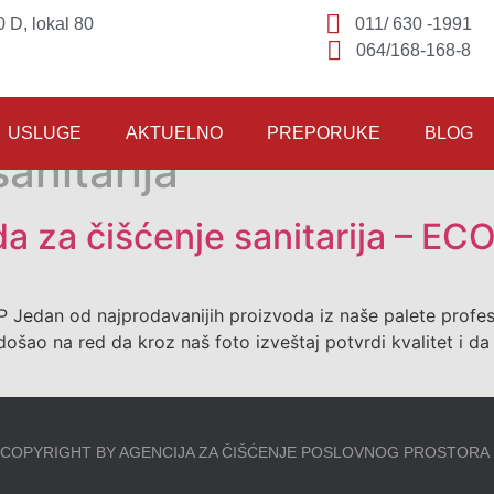
 D, lokal 80
011/ 630 -1991
064/168-168-8
USLUGE
AKTUELNO
PREPORUKE
BLOG
anitarija
da za čišćenje sanitarija – E
P Jedan od najprodavanijih proizvoda iz naše palete profe
šao na red da kroz naš foto izveštaj potvrdi kvalitet i da k
]
COPYRIGHT BY AGENCIJA ZA ČIŠĆENJE POSLOVNOG PROSTORA