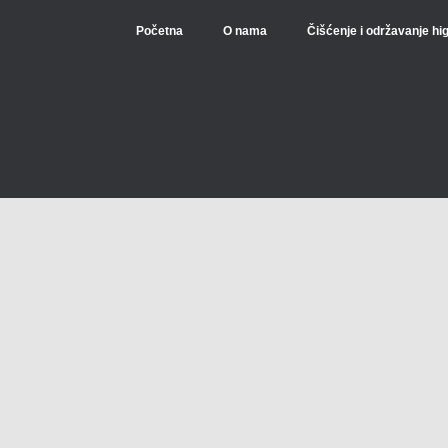
Početna
O nama
Čišćenje i održavanje hi