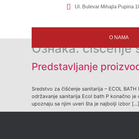
Ul. Bulevar Mihajla Pupina 10
O NAMA
Ознака:
čišćenje s
Predstavljanje proizvo
Sredstvo za čišćenje sanitarija – ECOL BATH 
održavanje sanitarija Ecol bath P konačno je do
upoznaju sa njim uveri šta je najbolji izbor […