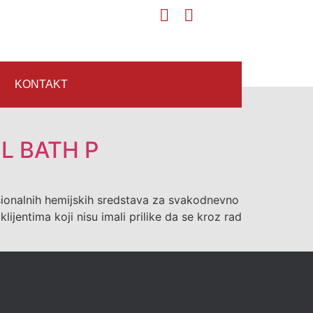
KONTAKT
COL BATH P
sionalnih hemijskih sredstava za svakodnevno
lijentima koji nisu imali prilike da se kroz rad