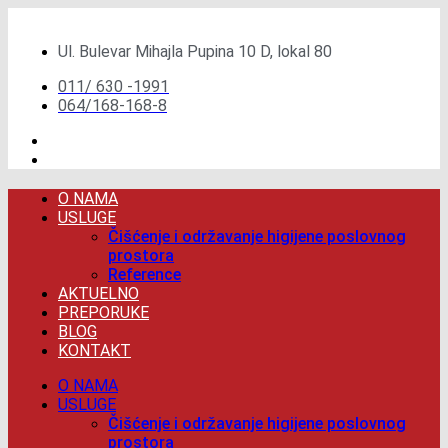
Скочите
на
Ul. Bulevar Mihajla Pupina 10 D, lokal 80
садржај
011/ 630 -1991
064/168-168-8
O NAMA
USLUGE
Čišćenje i održavanje higijene poslovnog
prostora
Reference
AKTUELNO
PREPORUKE
BLOG
KONTAKT
O NAMA
USLUGE
Čišćenje i održavanje higijene poslovnog
prostora