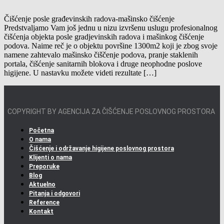
Čišćenje posle građevinskih radova-mašinsko čišćenje
Predstvaljamo Vam još jednu u nizu izvršenu uslugu profesionalnog
čišćenja objekta posle gradjevinskih radova i mašinkog čišćenje
podova. Naime reč je o objektu površine 1300m2 koji je zbog svoje
namene zahtevalo mašinsko čiščenje podova, pranje staklenih
portala, čišćenje sanitarnih blokova i druge neophodne poslove
higijene. U nastavku možete videti rezultate […]
COPYRIGHT BY AGENCIJA ZA ČIŠĆENJE POSLOVNOG PROSTORA
Početna
O nama
Čišćenje i održavanje higijene poslovnog prostora
Klijenti o nama
Preporuke
Blog
Aktuelno
Pitanja i odgovori
Reference
Kontakt