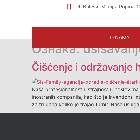
Ul. Bulevar Mihajla Pupina 10
O NAMA
Ознака:
usisavanj
Čišćenje i održavanje h
Naša profesionalnost i istrajnost u poslovima
inostranih kompanija, kao što je Inventions In
za tri dana koliko je trajao turnir. Naša uslug