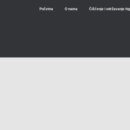
Početna
O nama
Čišćenje i održavanje hi