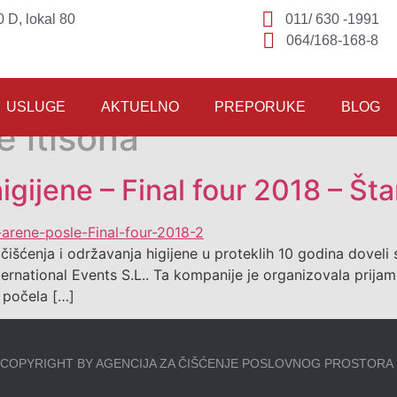
 D, lokal 80
011/ 630 -1991
064/168-168-8
USLUGE
AKTUELNO
PREPORUKE
BLOG
e itisona
igijene – Final four 2018 – Št
 čišćenja i održavanja higijene u proteklih 10 godina dove
ternational Events S.L.. Ta kompanije je organizovala prijam
a počela […]
COPYRIGHT BY AGENCIJA ZA ČIŠĆENJE POSLOVNOG PROSTORA