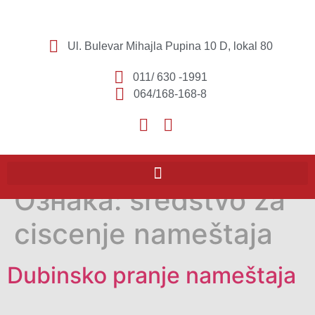
Ul. Bulevar Mihajla Pupina 10 D, lokal 80
011/ 630 -1991
064/168-168-8
Ознака:
sredstvo za
ciscenje nameštaja
Dubinsko pranje nameštaja