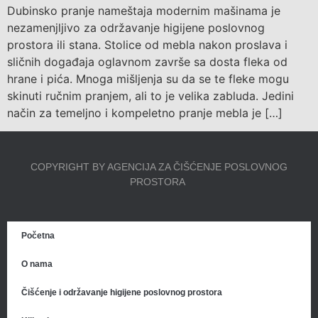
Dubinsko pranje nameštaja modernim mašinama je
nezamenjljivo za održavanje higijene poslovnog
prostora ili stana. Stolice od mebla nakon proslava i
sličnih događaja oglavnom završe sa dosta fleka od
hrane i pića. Mnoga mišljenja su da se te fleke mogu
skinuti ručnim pranjem, ali to je velika zabluda. Jedini
način za temeljno i kompeletno pranje mebla je […]
COPYRIGHT BY AGENCIJA ZA ČIŠĆENJE POSLOVNOG
PROSTORA
Početna
O nama
Čišćenje i održavanje higijene poslovnog prostora