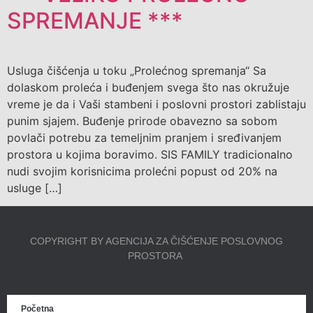
SPREMANJE ***
Usluga čišćenja u toku „Prolećnog spremanja“ Sa
dolaskom proleća i buđenjem svega što nas okružuje
vreme je da i Vaši stambeni i poslovni prostori zablistaju
punim sjajem. Buđenje prirode obavezno sa sobom
povlači potrebu za temeljnim pranjem i sređivanjem
prostora u kojima boravimo. SIS FAMILY tradicionalno
nudi svojim korisnicima prolećni popust od 20% na
usluge […]
COPYRIGHT BY AGENCIJA ZA ČIŠĆENJE POSLOVNOG
PROSTORA
Početna