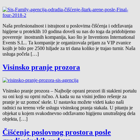
Naša profesionalnost i istrajnost u poslovima čišćenja i održavanja
higijene u proteklih 10 godina doveli su nas do toga da pridobijemo
poverenje inostranih kompanija, kao što je Inventions International
Events S.L.. Ta kompanije je organizovala prijam za VIP zvanice
kojih je bilo pre 2500 hiljade za tri dana koliko je trajao turnir. Naša
usluga počela […]
Visinsko pranje prozora
Visinsko pranje prozora – Najbolje oprani prozori ili stakleni portalu
su oni koji su oprni ručno. A kada su na visini jedino rešenje za
pranje je uz pomoć skele. U nastavku možete videti kako naši
radnici na terenu vrše uslugu visinskog pranja stakala. U pitanju je
objekat u kojem svakodnevno održavamo higijenu unutrašnjeg dela
objekta, […]
Čišćenje poslovnog prostora posle