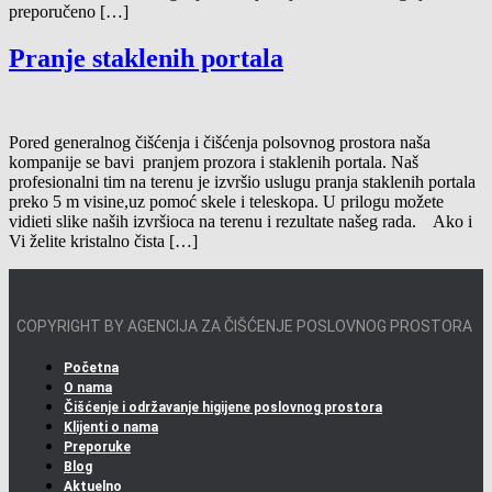
preporučeno […]
Pranje staklenih portala
Pored generalnog čišćenja i čišćenja polsovnog prostora naša
kompanije se bavi pranjem prozora i staklenih portala. Naš
profesionalni tim na terenu je izvršio uslugu pranja staklenih portala
preko 5 m visine,uz pomoć skele i teleskopa. U prilogu možete
vidieti slike naših izvršioca na terenu i rezultate našeg rada. Ako i
Vi želite kristalno čista […]
COPYRIGHT BY AGENCIJA ZA ČIŠĆENJE POSLOVNOG PROSTORA
Početna
O nama
Čišćenje i održavanje higijene poslovnog prostora
Klijenti o nama
Preporuke
Blog
Aktuelno