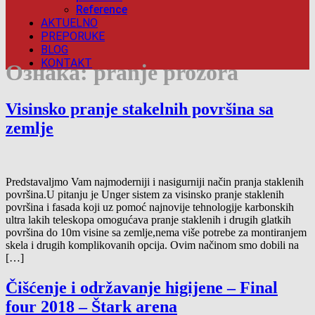
Reference
AKTUELNO
PREPORUKE
BLOG
KONTAKT
Ознака:
pranje prozora
Visinsko pranje stakelnih površina sa
zemlje
Predstavaljmo Vam najmoderniji i nasigurniji način pranja staklenih
površina.U pitanju je Unger sistem za visinsko pranje staklenih
površina i fasada koji uz pomoć najnovije tehnologije karbonskih
ultra lakih teleskopa omogućava pranje staklenih i drugih glatkih
površina do 10m visine sa zemlje,nema više potrebe za montiranjem
skela i drugih komplikovanih opcija. Ovim načinom smo dobili na
[…]
Čišćenje i održavanje higijene – Final
four 2018 – Štark arena