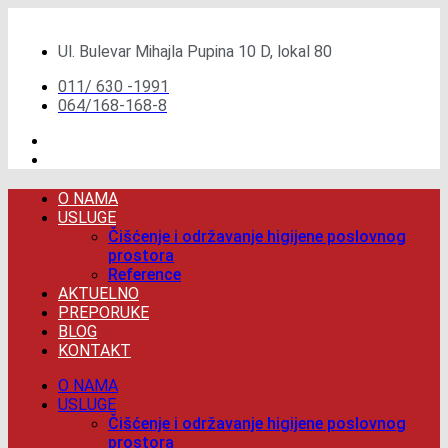
Скочите
на
Ul. Bulevar Mihajla Pupina 10 D, lokal 80
садржај
011/ 630 -1991
064/168-168-8
O NAMA
USLUGE
Čišćenje i održavanje higijene poslovnog
prostora
Reference
AKTUELNO
PREPORUKE
BLOG
KONTAKT
O NAMA
USLUGE
Čišćenje i održavanje higijene poslovnog
prostora