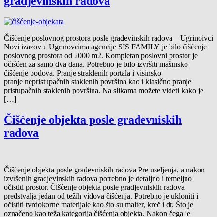
gradjevinskih radova
Čišćenje poslovnog prostora posle građevinskih radova – Ugrinoivci
Novi izazov u Ugrinovcima agencije SIS FAMILY je bilo čišćenje
poslovnog prostora od 2000 m2. Kompletan poslovni prostor je
očišćen za samo dva dana. Potrebno je bilo izvršiti mašinsko
čišćenje podova. Pranje straklenih portala i visinsko
pranje nepristupačnih staklenih površina kao i klasično pranje
pristupačnih staklenih površina. Na slikama možete videti kako je
[…]
Čišćenje objekta posle građevniskih
radova
Čišćenje objekta posle građevniskih radova Pre useljenja, a nakon
izvršenih gradjevinskih radova potrebno je detaljno i temeljno
očistiti prostor. Čišćenje objekta posle gradjevniskih radova
predstvalja jedan od težih vidova čišćenja. Potrebno je ukloniti i
očistiti tvrdokorne materijale kao što su malter, kreč i dr. Što je
označeno kao teža kategorija čišćenja objekta. Nakon čega je