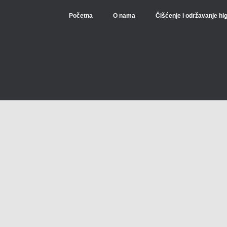
Početna
O nama
Čišćenje i održavanje hi