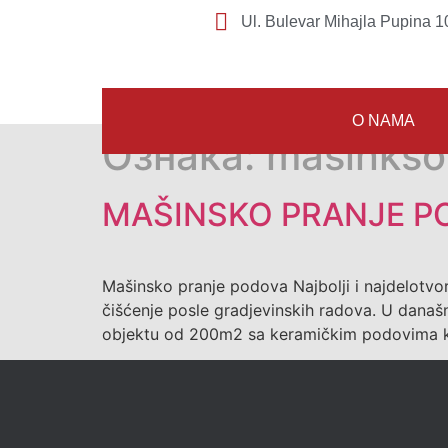
Ul. Bulevar Mihajla Pupina 10
O NAMA
Ознака:
masinkso
MAŠINSKO PRANJE P
Mašinsko pranje podova Najbolji i najdelotvorn
čišćenje posle gradjevinskih radova. U dana
objektu od 200m2 sa keramičkim podovima koji