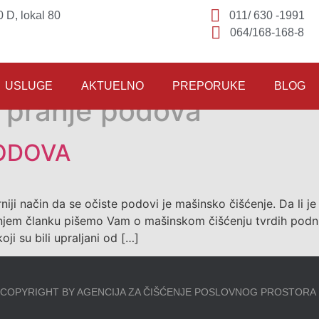
 D, lokal 80
011/ 630 -1991
064/168-168-8
USLUGE
AKTUELNO
PREPORUKE
BLOG
 pranje podova
ODOVA
iji način da se očiste podovi je mašinsko čišćenje. Da li je
šnjem članku pišemo Vam o mašinskom čišćenju tvrdih podni
 su bili upraljani od […]
COPYRIGHT BY AGENCIJA ZA ČIŠĆENJE POSLOVNOG PROSTORA