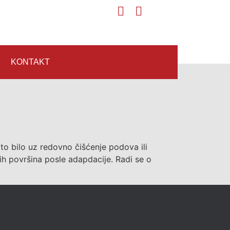
KONTAKT
 to bilo uz redovno čišćenje podova ili
h površina posle adapdacije. Radi se o