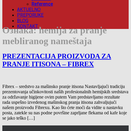
Reference
AKTUELNO
PREPORUKE
BLOG
KONTAKT
Ознака:
hemija za pranje
mebliranog nameštaja
PREZENTACIJA PROIZVODA ZA
PRANJE ITISONA – FIBREX
Fibrex – sredstvo za mašinsko pranje itisona Nastavljajući tradiciju
prezentovanja učinkovitosti naših profesionalnih hemijskih sredstava
za održavanje higijene ovim putem Vam predstavljamo rezultate
rada uspešno izvedenog mašinskog pranja itisona zahvaljujući
našem proizvodu Fibrexu. Kao što ćete moći da vidite u nastavku
posta, zatekle su nas podne površine zaprljane flekama od kafe koje
se jako teško […]