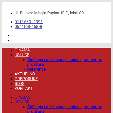
Скочите
на
Ul. Bulevar Mihajla Pupina 10 D, lokal 80
садржај
011/ 630 -1991
064/168-168-8
O NAMA
USLUGE
Čišćenje i održavanje higijene poslovnog
prostora
Reference
AKTUELNO
PREPORUKE
BLOG
KONTAKT
O NAMA
USLUGE
Čišćenje i održavanje higijene poslovnog
prostora