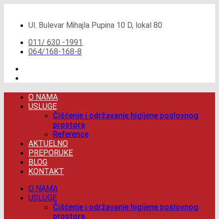
Скочите
на
Ul. Bulevar Mihajla Pupina 10 D, lokal 80
садржај
011/ 630 -1991
064/168-168-8
O NAMA
USLUGE
Čišćenje i održavanje higijene poslovnog
prostora
Reference
AKTUELNO
PREPORUKE
BLOG
KONTAKT
O NAMA
USLUGE
Čišćenje i održavanje higijene poslovnog
prostora