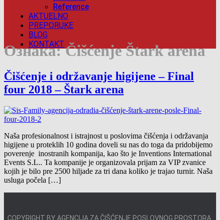
Reference
AKTUELNO
PREPORUKE
BLOG
KONTAKT
Ознака:
Čišćenje Štark arena
Čišćenje i održavanje higijene – Final
four 2018 – Štark arena
Naša profesionalnost i istrajnost u poslovima čišćenja i održavanja
higijene u proteklih 10 godina doveli su nas do toga da pridobijemo
poverenje inostranih kompanija, kao što je Inventions International
Events S.L.. Ta kompanije je organizovala prijam za VIP zvanice
kojih je bilo pre 2500 hiljade za tri dana koliko je trajao turnir. Naša
usluga počela […]
COPYRIGHT BY AGENCIJA ZA ČIŠĆENJE POSLOVNOG PROSTORA