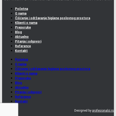
Početna
O nama
Čišćenje i održavanje higijene poslovnog prostora
Klijenti o nama
Preporuke
Blog
Aktuelno
Pitanja i odgovori
Reference
Kontakt
Početna
O nama
Čišćenje i održavanje higijene poslovnog prostora
Klijenti o nama
Preporuke
Blog
Aktuelno
Pitanja i odgovori
Reference
Kontakt
Designed by
profesionalci.rs