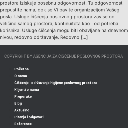
prostora iziskuje posebnu odgovornost. Tu odgovornost
prepustite nama, dok se Vi bavite organizacijom Vašeg
posla. Usluge čišćenja poslovnog prostora zavise od
veličine samog prostora, kontinuiteta kao i od potreba
korisnika. Usluge čišćenja mogu biti obavljane na dnevnom
nivou, redovno održavanje. Redovno […]
COPYRIGHT BY AGENCIJA ZA ČIŠĆENJE POSLOVNOG PROSTORA
Početna
O nama
Čišćenje i održavanje higijene poslovnog prostora
Klijenti o nama
Preporuke
Blog
Aktuelno
Pitanja i odgovori
Reference