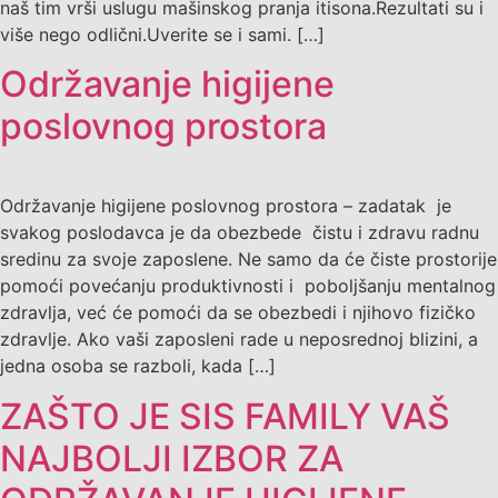
naš tim vrši uslugu mašinskog pranja itisona.Rezultati su i
više nego odlični.Uverite se i sami. […]
Održavanje higijene
poslovnog prostora
Održavanje higijene poslovnog prostora – zadatak je
svakog poslodavca je da obezbede čistu i zdravu radnu
sredinu za svoje zaposlene. Ne samo da će čiste prostorije
pomoći povećanju produktivnosti i poboljšanju mentalnog
zdravlja, već će pomoći da se obezbedi i njihovo fizičko
zdravlje. Ako vaši zaposleni rade u neposrednoj blizini, a
jedna osoba se razboli, kada […]
ZAŠTO JE SIS FAMILY VAŠ
NAJBOLJI IZBOR ZA