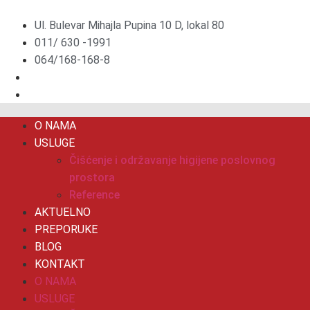
Скочите
на
Ul. Bulevar Mihajla Pupina 10 D, lokal 80
садржај
011/ 630 -1991
064/168-168-8
O NAMA
USLUGE
Čišćenje i održavanje higijene poslovnog
prostora
Reference
AKTUELNO
PREPORUKE
BLOG
KONTAKT
O NAMA
USLUGE