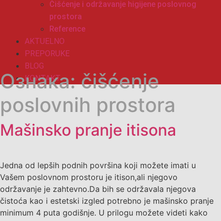
Čišćenje i održavanje higijene poslovnog
prostora
Reference
AKTUELNO
PREPORUKE
BLOG
Ознака:
čišćenje
KONTAKT
poslovnih prostora
Mašinsko pranje itisona
Jedna od lepših podnih površina koji možete imati u
Vašem poslovnom prostoru je itison,ali njegovo
održavanje je zahtevno.Da bih se održavala njegova
čistoća kao i estetski izgled potrebno je mašinsko pranje
minimum 4 puta godišnje. U prilogu možete videti kako