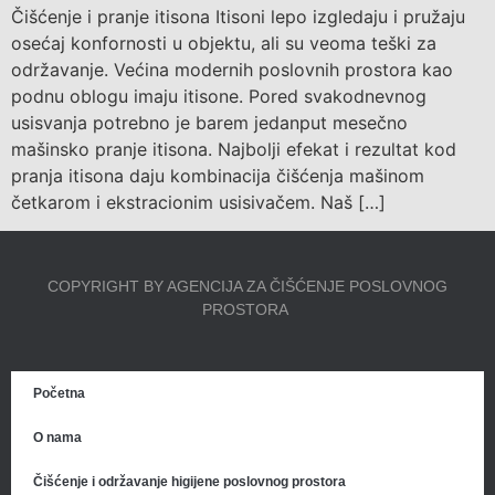
Čišćenje i pranje itisona Itisoni lepo izgledaju i pružaju
osećaj konfornosti u objektu, ali su veoma teški za
održavanje. Većina modernih poslovnih prostora kao
podnu oblogu imaju itisone. Pored svakodnevnog
usisvanja potrebno je barem jedanput mesečno
mašinsko pranje itisona. Najbolji efekat i rezultat kod
pranja itisona daju kombinacija čišćenja mašinom
četkarom i ekstracionim usisivačem. Naš […]
COPYRIGHT BY AGENCIJA ZA ČIŠĆENJE POSLOVNOG
PROSTORA
Početna
O nama
Čišćenje i održavanje higijene poslovnog prostora