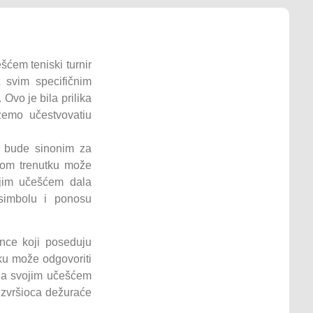
šćem teniski turnir
 svim specifičnim
Ovo je bila prilika
žemo učestvovatiu
e bude sinonim za
akom trenutku može
ojim učešćem dala
simbolu i ponosu
nce koji poseduju
ku može odgovoriti
u da svojim učešćem
izvršioca dežuraće