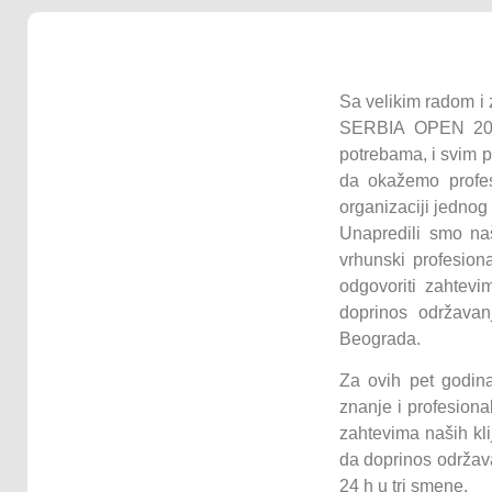
Sa velikim radom i 
SERBIA OPEN 2011.
potrebama, i svim p
da okažemo profes
organizaciji jedno
Unapredili smo naš
vrhunski profesion
odgovoriti zahtevi
doprinos održava
Beograda.
Za ovih pet godina
znanje i profesiona
zahtevima naših kli
da doprinos održav
24 h u tri smene.