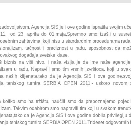
zadovoljstvom, Agencija SIS je i ove godine ispratila svojim uče
, od 23. aprila do 01.maja.Spremno smo izašli u susret
osebnim zahtevima, koji nisu u standardnim procedurama rada. 
ionalizam, tačnost i preciznost u radu, sposobnost da mo
g ovakvog događaja svetske klase.
 biznis na viši nivo, i naša vizija je da ime naše agencij
alizam u radu. Napravili smo tim vrsnih izvršioca, koji u sv
ma naših klijenata,tako da je Agencija SIS i ove godine,sv
nja teniskog turnira SERBIA OPEN 2011.- uskoro novom 
 koliko smo na tržištu, naučili smo da prepoznajemo pojedi
lizam. Takvim odabirom smo napravili tim koji u svakom trenut
jenata,tako da je Agencija SIS i ove godine dobila privilegij
anja teniskog turnira SERBIA OPEN 2011.Trideset odgovornih 